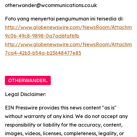
otherwander@wcommunications.co.uk
Foto yang menyertai pengumuman ini tersedia di:
http://www.globenewswire.com/NewsRoom/Attachmen
9c06-49c8-9898-0a7ad6faf6fb
http://www.globenewswire.com/NewsRoom/Attachme
7ca4-42b3-b54a-b23648477e85
Legal Disclaimer:
EIN Presswire provides this news content "as is"
without warranty of any kind. We do not accept any
responsibility or liability for the accuracy, content,
images, videos, licenses, completeness, legality, or