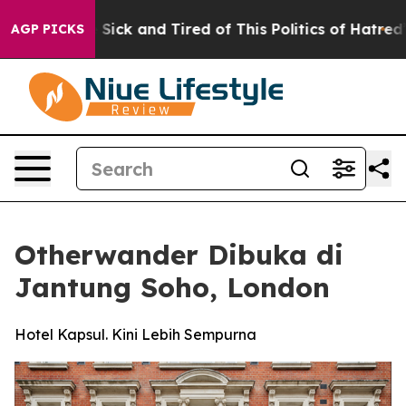
 Are Sick and Tired of This Politics of Hatred”
The Sto
AGP PICKS
Otherwander Dibuka di
Jantung Soho, London
Hotel Kapsul. Kini Lebih Sempurna