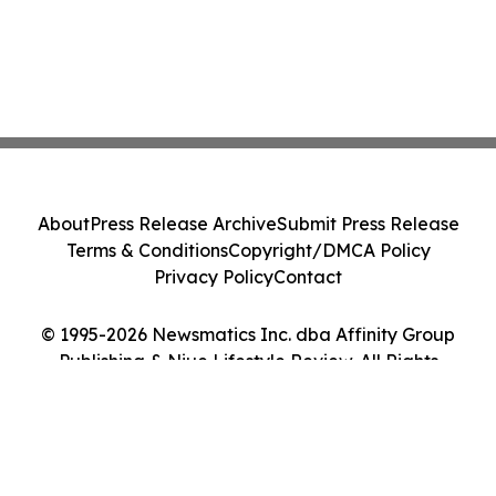
About
Press Release Archive
Submit Press Release
Terms & Conditions
Copyright/DMCA Policy
Privacy Policy
Contact
© 1995-2026 Newsmatics Inc. dba Affinity Group
Publishing & Niue Lifestyle Review. All Rights
Reserved.
Cookie Settings / Your Privacy Choices